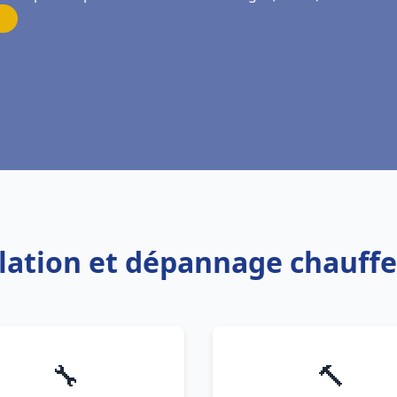
allation et dépannage chauff
🔧
🔨