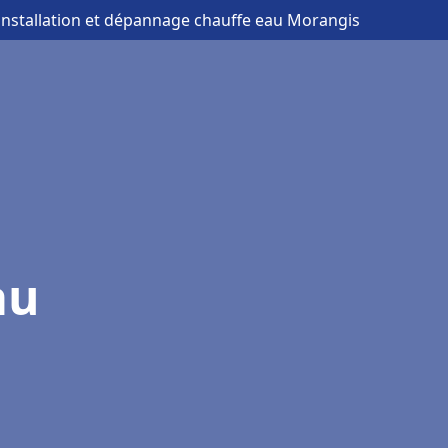
 installation et dépannage chauffe eau Morangis
au