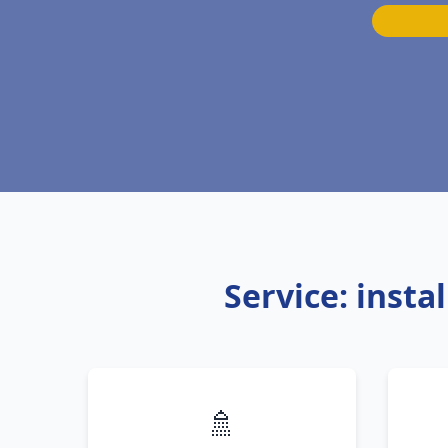
Service: inst
🚿