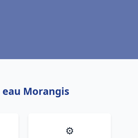
e eau Morangis
⚙️