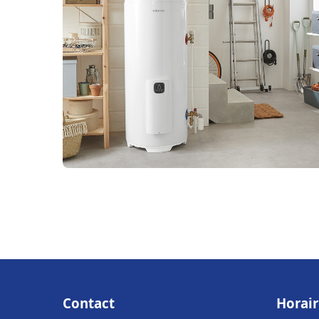
Contact
Horair