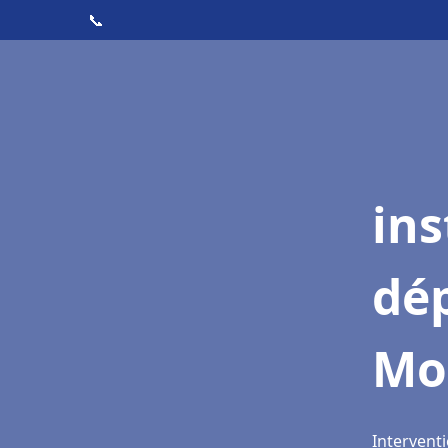
📞
ins
dé
Mo
Intervent