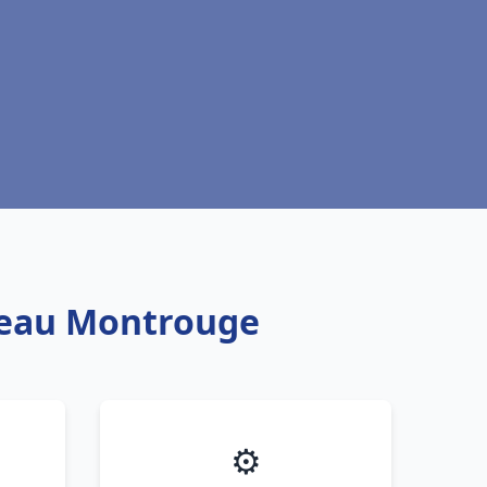
e eau Montrouge
⚙️