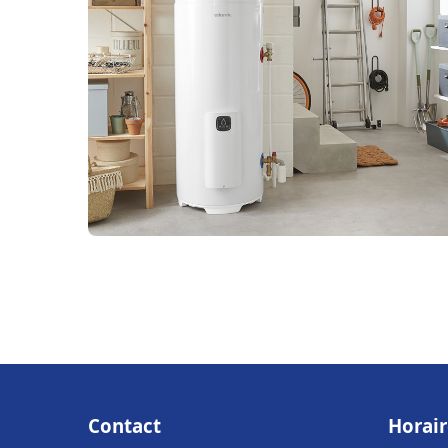
Contact
Horair