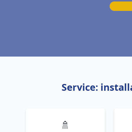
Service: insta
🚿