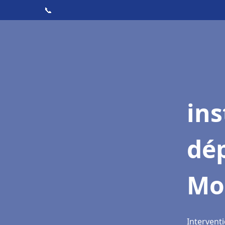
📞
ins
dé
Mo
Intervent