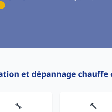
llation et dépannage chauff
🔧
🔨