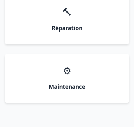
🔨
Réparation
⚙️
Maintenance