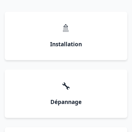
🚿
Installation
🔧
Dépannage