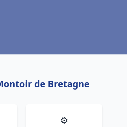
 Montoir de Bretagne
⚙️