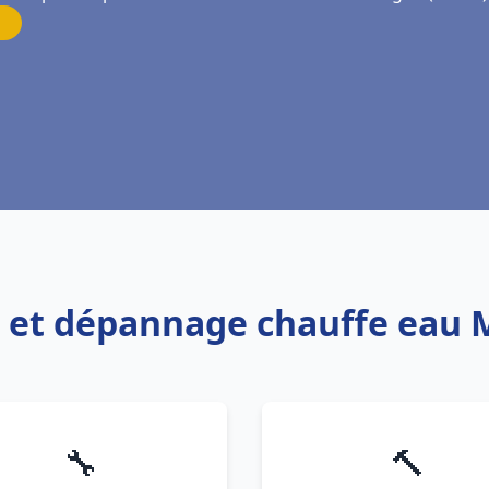
on et dépannage chauffe eau
🔧
🔨