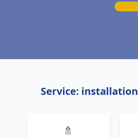
Service: installati
🚿