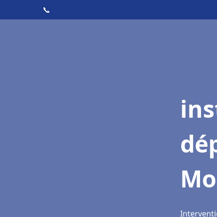
📞
ins
dé
Mo
Intervent