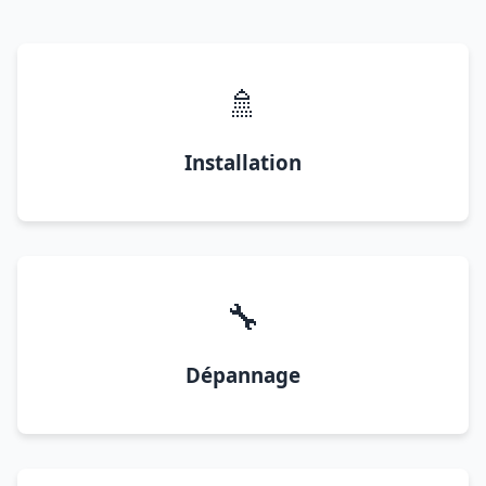
🚿
Installation
🔧
Dépannage