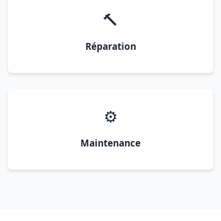
🔨
Réparation
⚙️
Maintenance