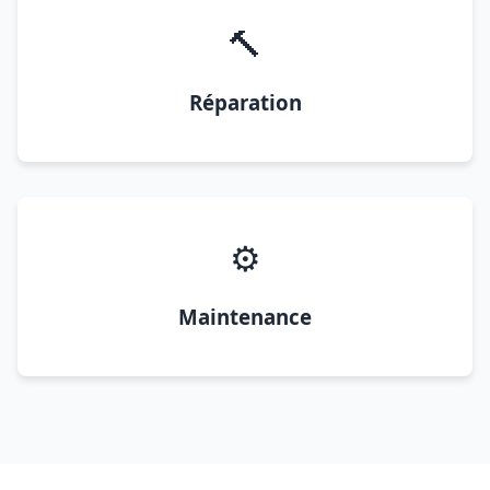
🔨
Réparation
⚙️
Maintenance