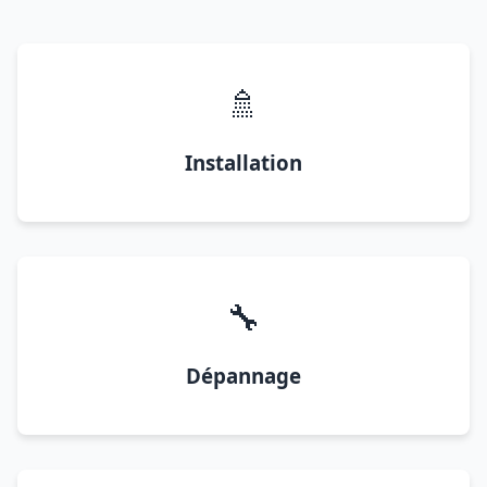
🚿
Installation
🔧
Dépannage