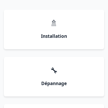
🚿
Installation
🔧
Dépannage