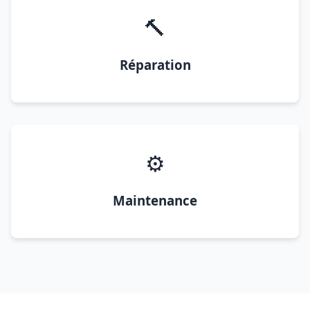
🔨
Réparation
⚙️
Maintenance