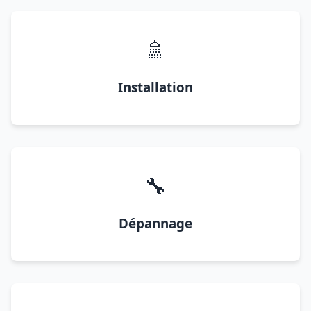
🚿
Installation
🔧
Dépannage