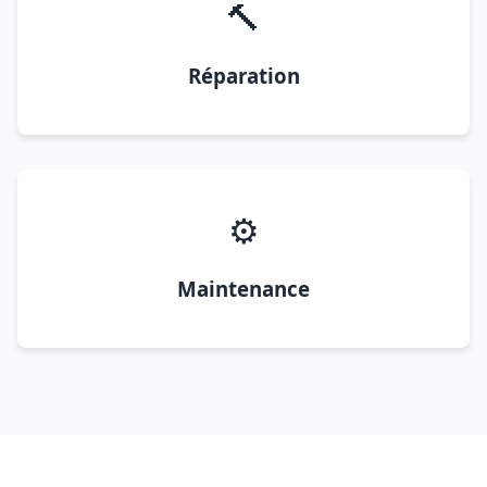
🔨
Réparation
⚙️
Maintenance