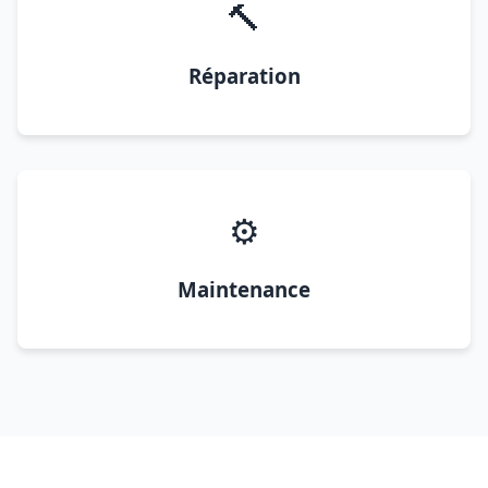
🔨
Réparation
⚙️
Maintenance