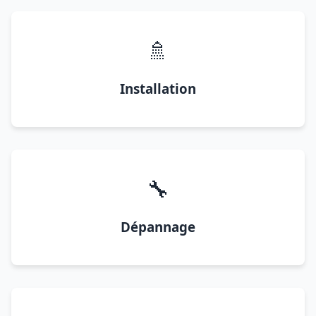
🚿
Installation
🔧
Dépannage