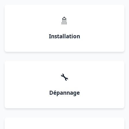
🚿
Installation
🔧
Dépannage