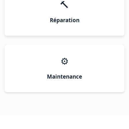
🔨
Réparation
⚙️
Maintenance