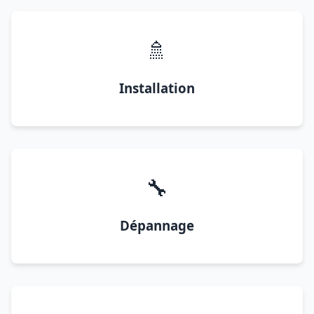
🚿
Installation
🔧
Dépannage