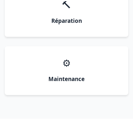
🔨
Réparation
⚙️
Maintenance