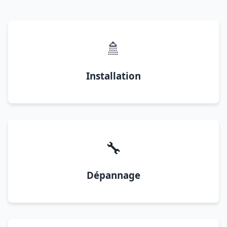
🚿
Installation
🔧
Dépannage