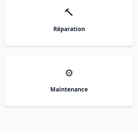
🔨
Réparation
⚙️
Maintenance