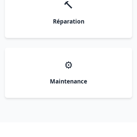
🔨
Réparation
⚙️
Maintenance