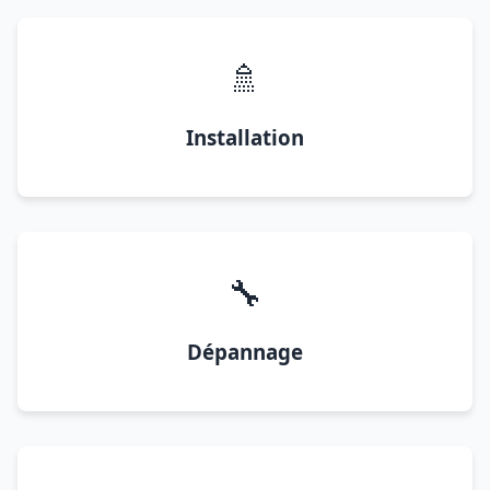
🚿
Installation
🔧
Dépannage