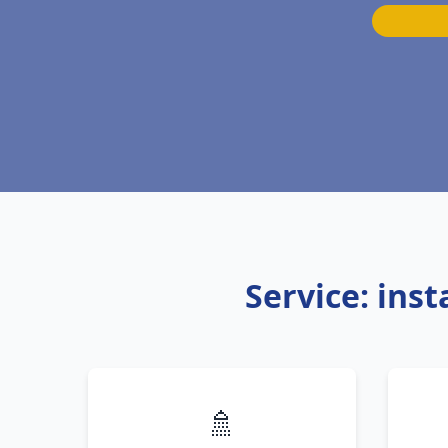
Service: ins
🚿