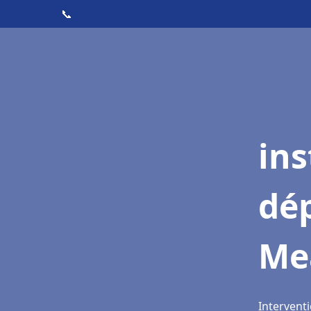
📞
ins
dé
Me
Intervent