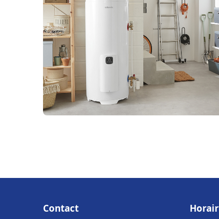
Contact
Horair