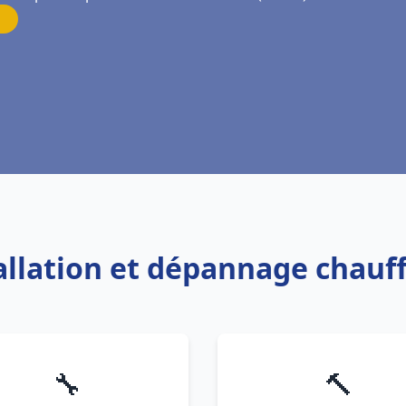
tallation et dépannage chau
🔧
🔨