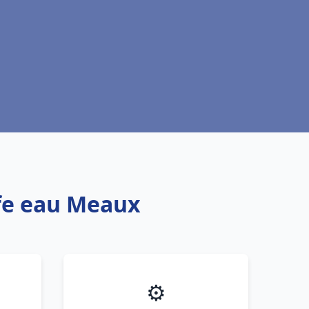
ffe eau Meaux
⚙️