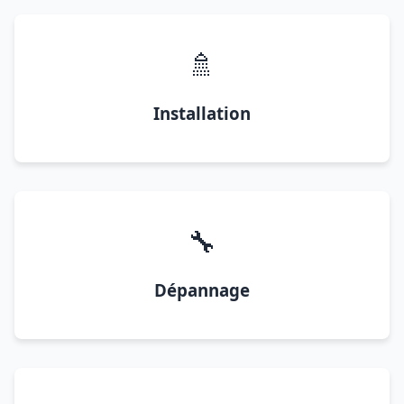
🚿
Installation
🔧
Dépannage