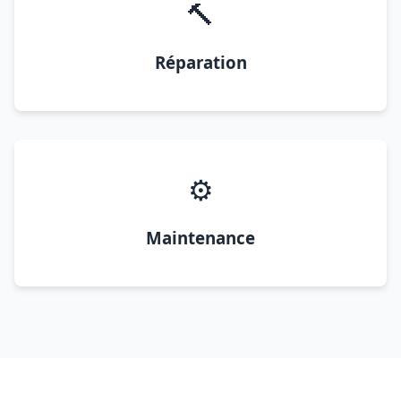
🔨
Réparation
⚙️
Maintenance