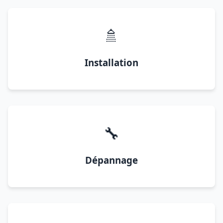
🚿
Installation
🔧
Dépannage