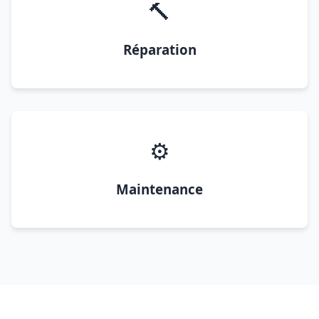
🔨
Réparation
⚙️
Maintenance