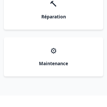
🔨
Réparation
⚙️
Maintenance