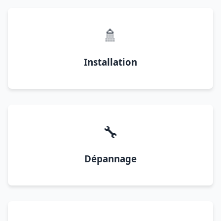
🚿
Installation
🔧
Dépannage