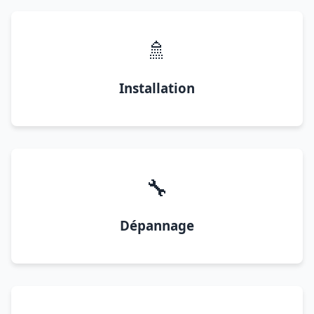
🚿
Installation
🔧
Dépannage