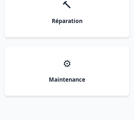
🔨
Réparation
⚙️
Maintenance