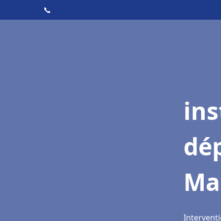
📞
ins
dé
Ma
Intervent