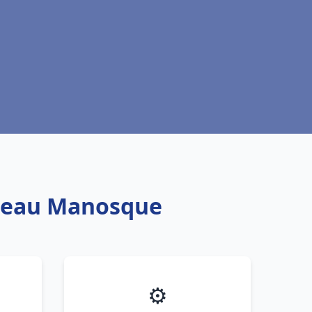
fe eau Manosque
⚙️