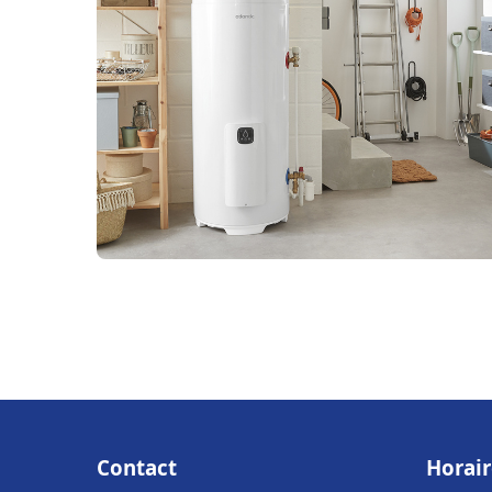
Contact
Horair