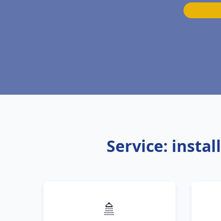
Service: insta
🚿