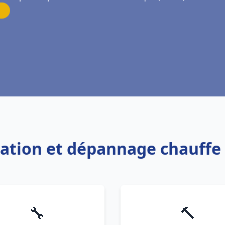
llation et dépannage chauf
🔧
🔨