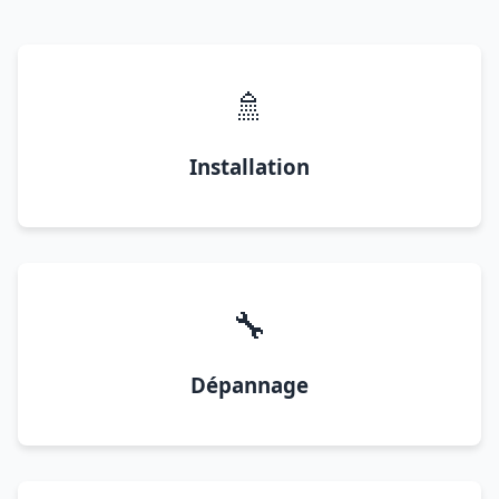
🚿
Installation
🔧
Dépannage