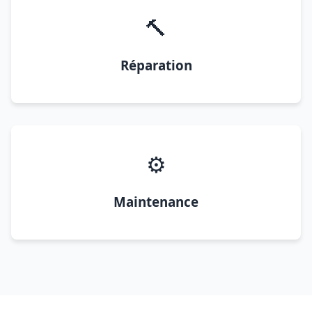
🔨
Réparation
⚙️
Maintenance