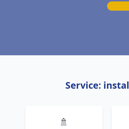
Service: inst
🚿