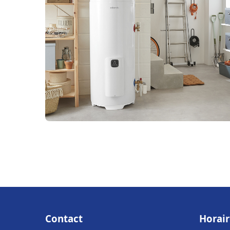
Contact
Horair