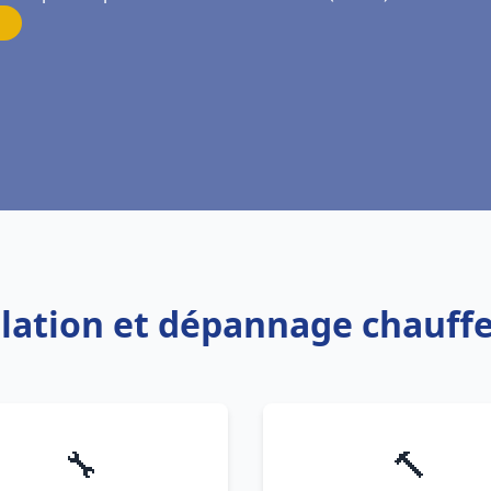
allation et dépannage chauff
🔧
🔨