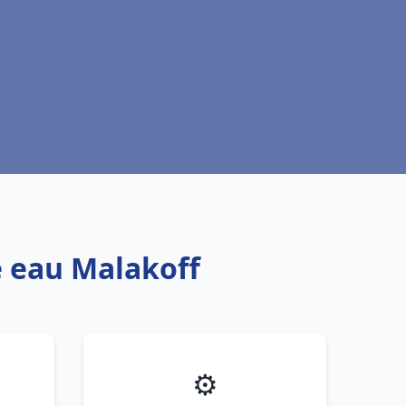
e eau Malakoff
⚙️