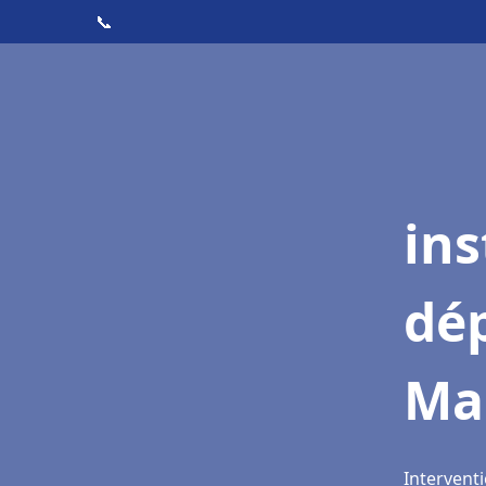
📞
ins
dé
Ma
Interventi