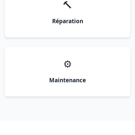
🔨
Réparation
⚙️
Maintenance