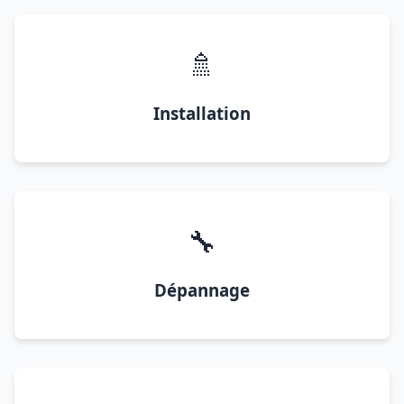
🚿
Installation
🔧
Dépannage