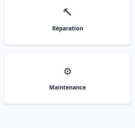
🔨
Réparation
⚙️
Maintenance