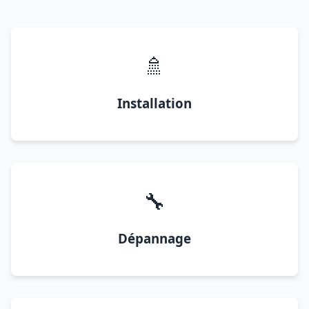
🚿
Installation
🔧
Dépannage