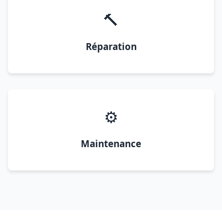
🔨
Réparation
⚙️
Maintenance