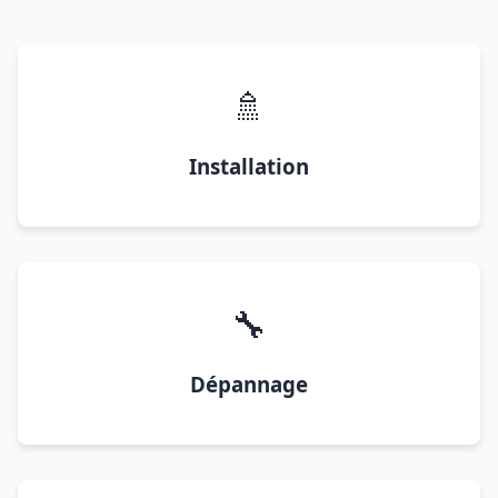
🚿
Installation
🔧
Dépannage