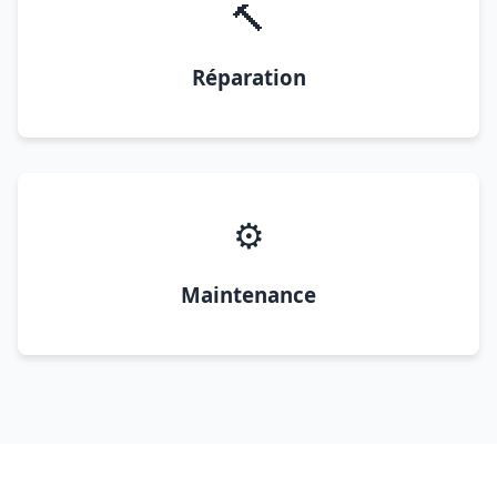
🔨
Réparation
⚙️
Maintenance