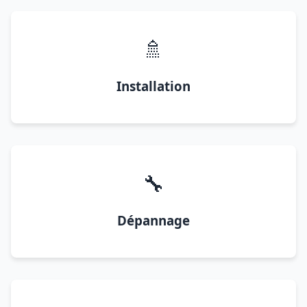
🚿
Installation
🔧
Dépannage