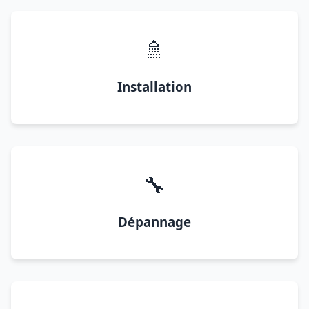
🚿
Installation
🔧
Dépannage