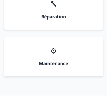
🔨
Réparation
⚙️
Maintenance