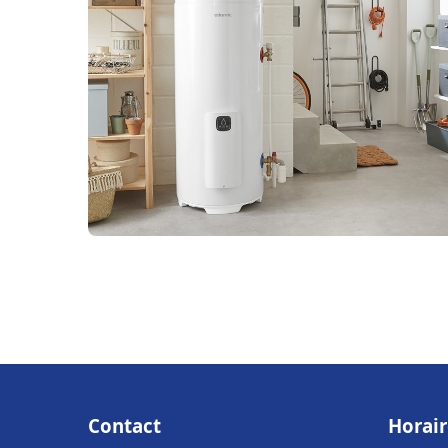
Contact
Horair