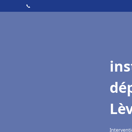
📞
ins
dé
Lè
Interventi