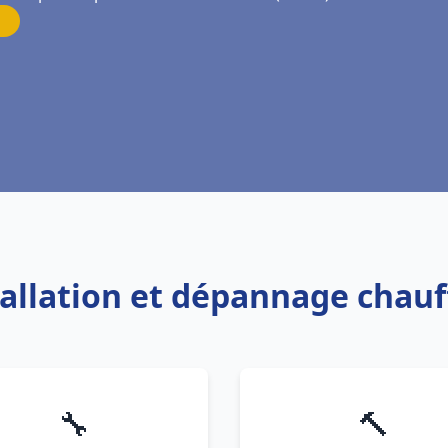
tallation et dépannage chau
🔧
🔨