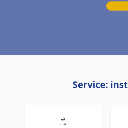
Service: ins
🚿