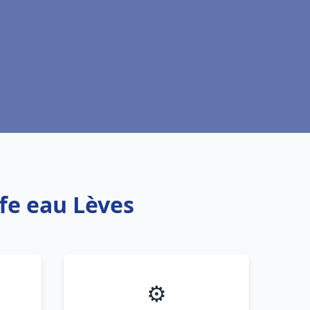
ffe eau Lèves
⚙️