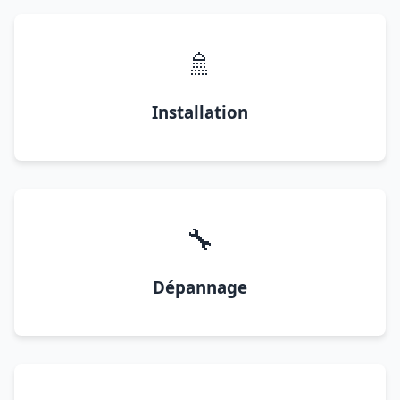
🚿
Installation
🔧
Dépannage