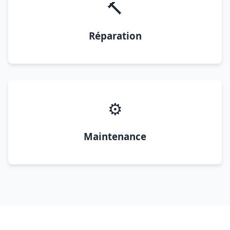
🔨
Réparation
⚙️
Maintenance