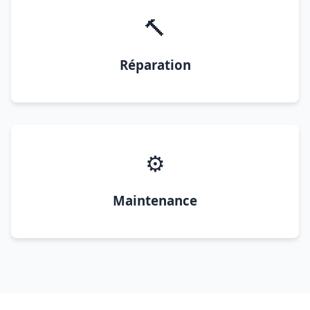
🔨
Réparation
⚙️
Maintenance