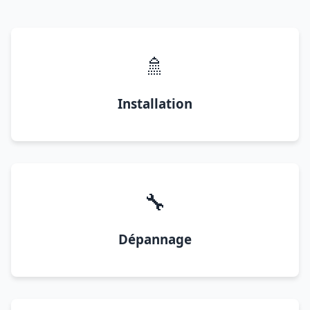
🚿
Installation
🔧
Dépannage