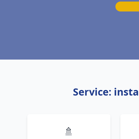
Service: inst
🚿