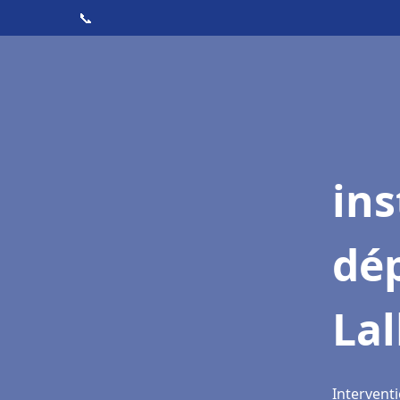
📞
ins
dé
Lal
Interventi