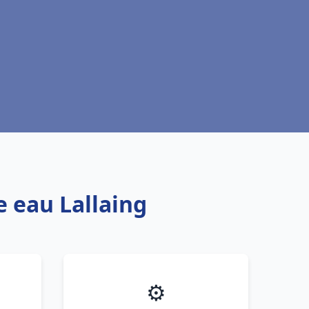
e eau Lallaing
⚙️