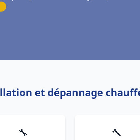
allation et dépannage chauff
🔧
🔨