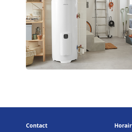
Contact
Horair