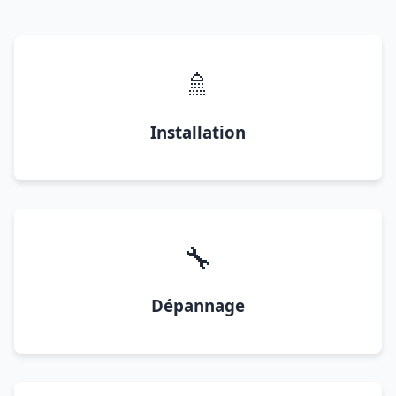
🚿
Installation
🔧
Dépannage