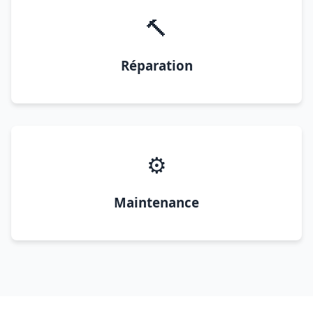
🔨
Réparation
⚙️
Maintenance