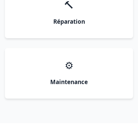
🔨
Réparation
⚙️
Maintenance