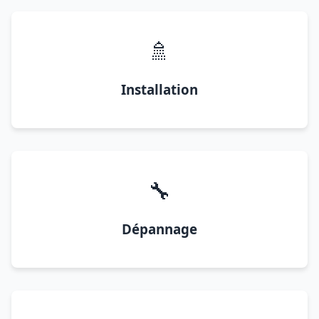
🚿
Installation
🔧
Dépannage