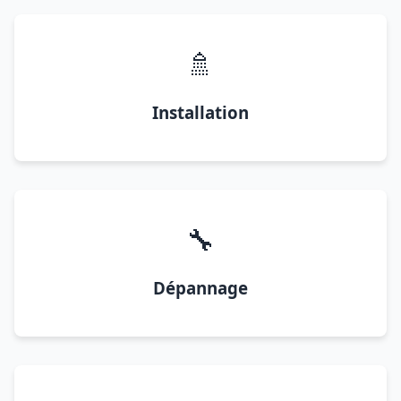
🚿
Installation
🔧
Dépannage