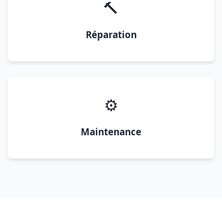
🔨
Réparation
⚙️
Maintenance