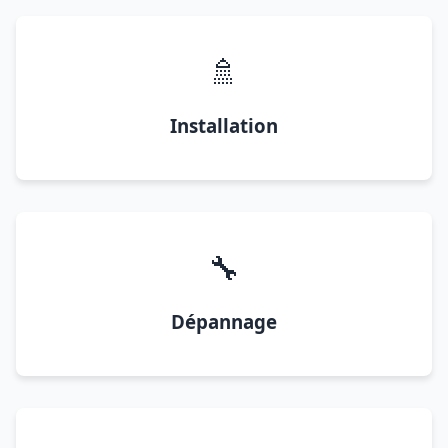
🚿
Installation
🔧
Dépannage