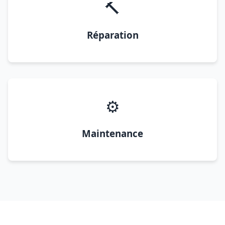
🔨
Réparation
⚙️
Maintenance