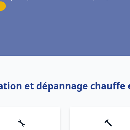
lation et dépannage chauffe 
🔧
🔨