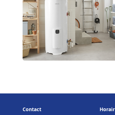
Contact
Horair