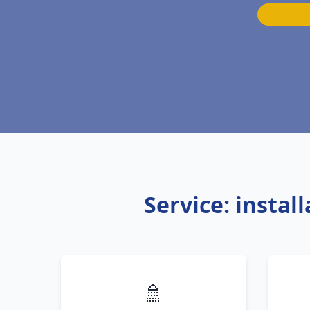
Service: instal
🚿