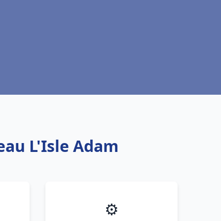
eau L'Isle Adam
⚙️