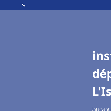
📞
ins
dé
L'I
Interventi