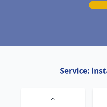
Service: ins
🚿