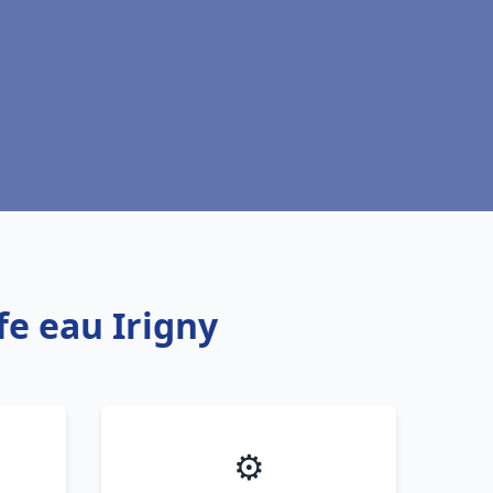
fe eau Irigny
⚙️