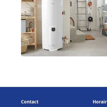
Contact
Horair