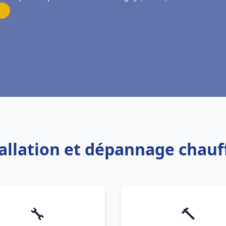
tallation et dépannage chauf
🔧
🔨