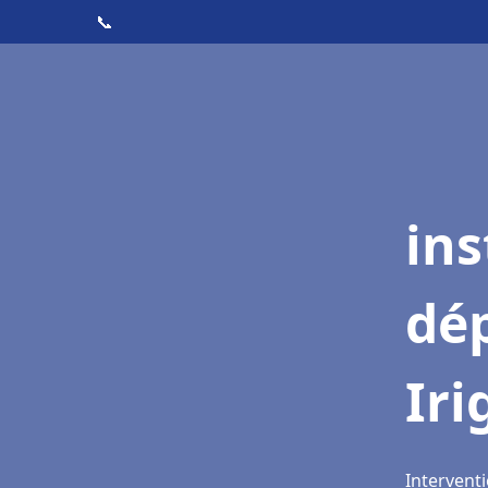
📞
ins
dé
Iri
Interventi