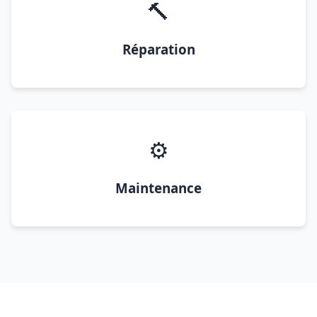
🔨
Réparation
⚙️
Maintenance