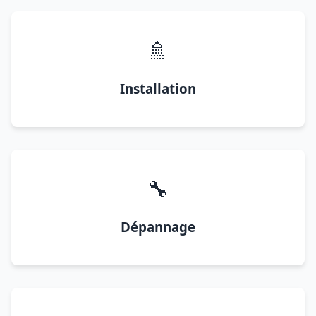
🚿
Installation
🔧
Dépannage