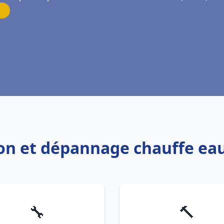
tion et dépannage chauffe 
🔧
🔨