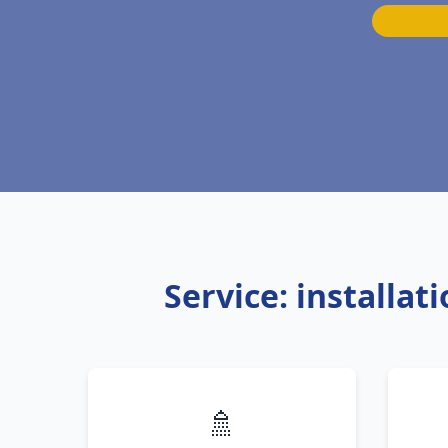
Service: installa
🚿