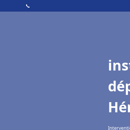
📞
ins
dé
Hé
Intervent