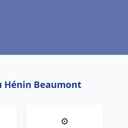
eau Hénin Beaumont
⚙️