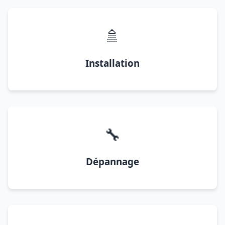
🚿
Installation
🔧
Dépannage