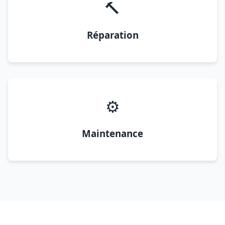
🔨
Réparation
⚙️
Maintenance