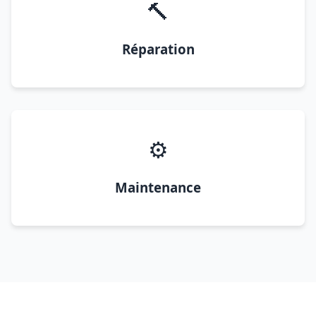
🔨
Réparation
⚙️
Maintenance