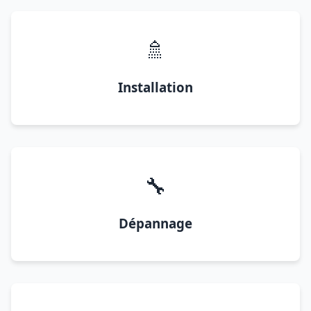
🚿
Installation
🔧
Dépannage