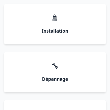
🚿
Installation
🔧
Dépannage