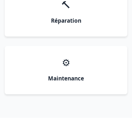
🔨
Réparation
⚙️
Maintenance