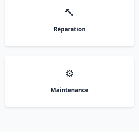
🔨
Réparation
⚙️
Maintenance