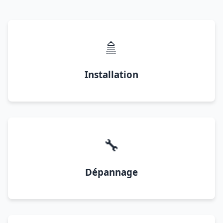
🚿
Installation
🔧
Dépannage