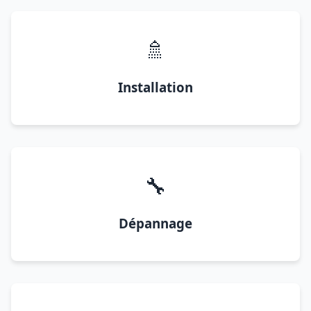
🚿
Installation
🔧
Dépannage