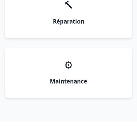
🔨
Réparation
⚙️
Maintenance