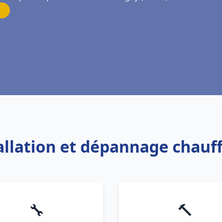
tallation et dépannage chauf
🔧
🔨