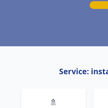
Service: ins
🚿