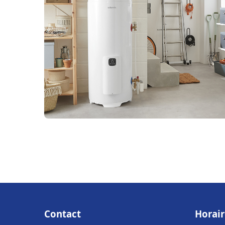
Contact
Horair