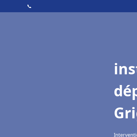
📞
ins
dé
Gr
Interventi