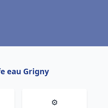
fe eau Grigny
⚙️