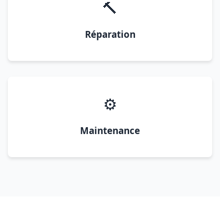
🔨
Réparation
⚙️
Maintenance