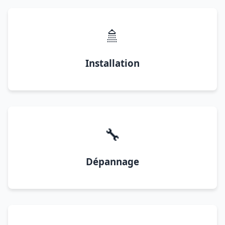
🚿
Installation
🔧
Dépannage