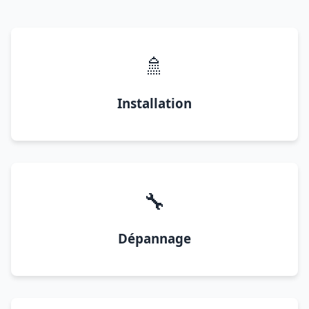
🚿
Installation
🔧
Dépannage