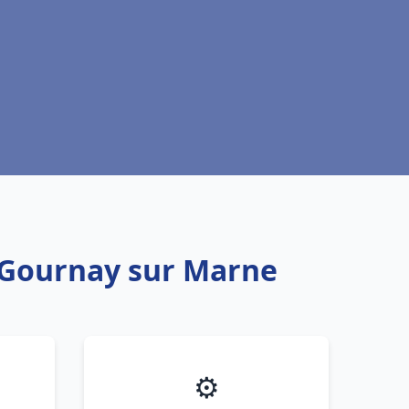
u Gournay sur Marne
⚙️