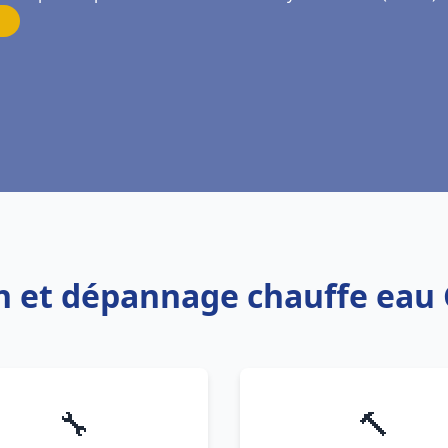
ion et dépannage chauffe ea
🔧
🔨