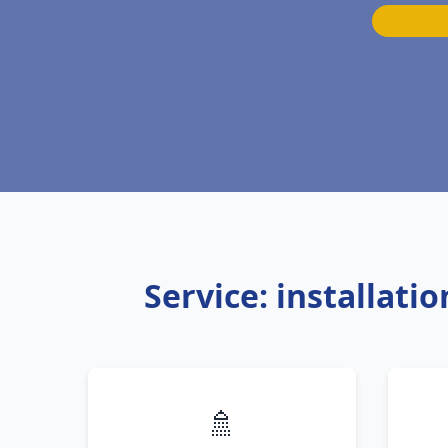
Service: installat
🚿