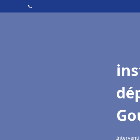
📞
ins
dé
Go
Intervent