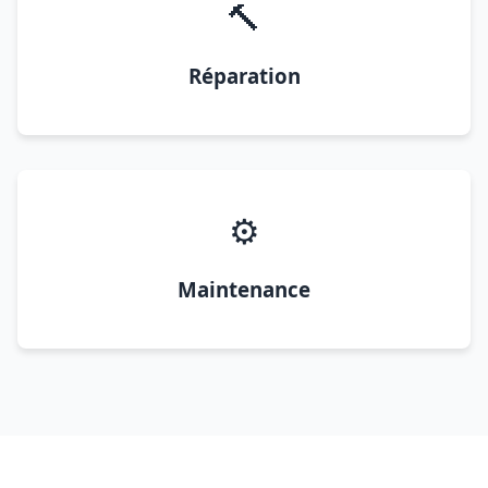
🔨
Réparation
⚙️
Maintenance