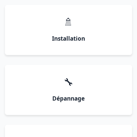
🚿
Installation
🔧
Dépannage