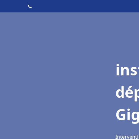
📞
ins
dé
Gi
Interventi