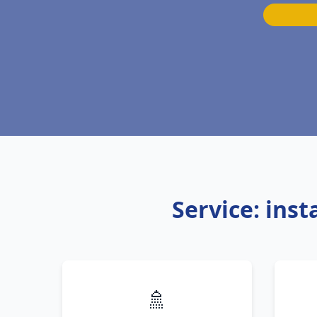
Service: ins
🚿