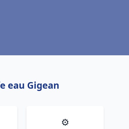
fe eau Gigean
⚙️