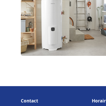
Contact
Horair