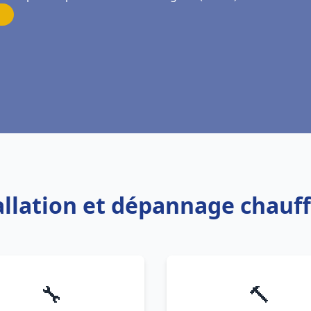
tallation et dépannage chauf
🔧
🔨