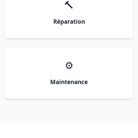
🔨
Réparation
⚙️
Maintenance