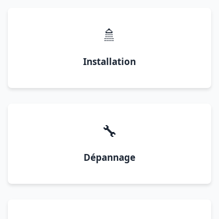
🚿
Installation
🔧
Dépannage